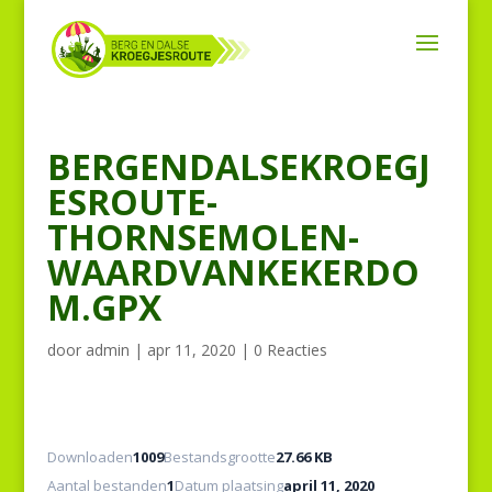
BERGENDALSEKROEGJ
ESROUTE-
THORNSEMOLEN-
WAARDVANKEKERDO
M.GPX
door
admin
|
apr 11, 2020
|
0 Reacties
Downloaden
1009
Bestandsgrootte
27.66 KB
Aantal bestanden
1
Datum plaatsing
april 11, 2020